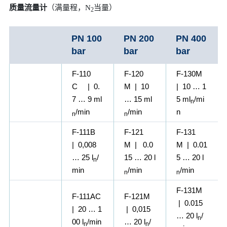
质量流量计
（满量程，N
当量）
2
PN 100
PN 200
PN 400
bar
bar
bar
F-110
F-120
F-130M
C | 0.
M | 10
| 10 … 1
7 … 9 ml
… 15 ml
5 ml
/mi
n
/min
/min
n
n
n
F-111B
F-121
F-131
| 0,008
M | 0.0
M | 0.01
… 25 l
/
15 … 20 l
5 … 20 l
n
min
/min
/min
n
n
F-131M
F-111AC
F-121M
| 0.015
| 20 … 1
| 0,015
… 20 l
/
n
00 l
/min
… 20 l
/
n
n